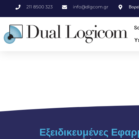
211 8500 323
info@dlgcom.gr
Βορε
So
Υ
Εξειδικευμένες Εφαρ