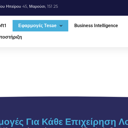
ίου Ηπείρου 45, Μαρούσι, 151 25
ft1
Εφαρμογές Tesae
Business Intelligence
ποστήριξη
μογές Για Κάθε Επιχείρηση Λ