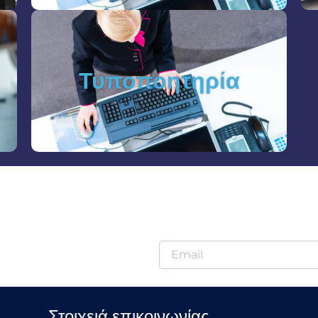
Τυποποητηρία
Στοιχειά επικοινωνίας