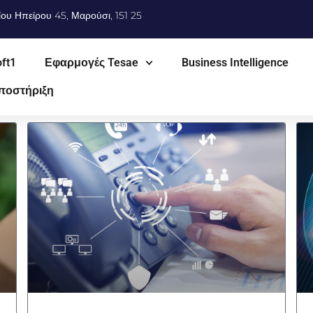
ίου Ηπείρου 45, Μαρούσι, 151 25
ft1
Εφαρμογές Tesae
Business Intelligence
ποστήριξη