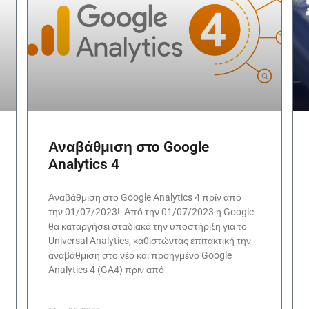
Αναβάθμιση στο Google
Analytics 4
Αναβάθμιση στο Google Analytics 4 πρίν από
την 01/07/2023! Από την 01/07/2023 η Google
θα καταργήσει σταδιακά την υποστήριξη για το
Universal Analytics, καθιστώντας επιτακτική την
αναβάθμιση στο νέο και προηγμένο Google
Analytics 4 (GA4) πριν από