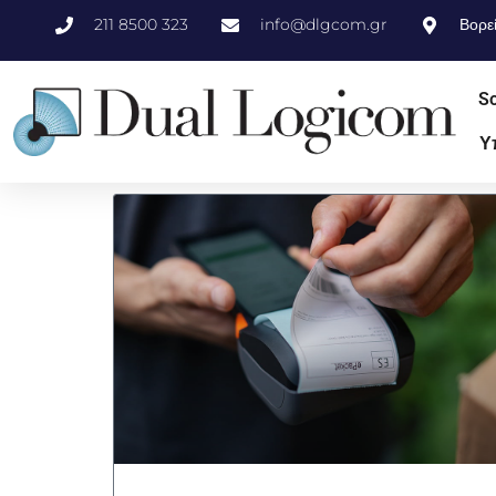
211 8500 323
info@dlgcom.gr
Βορε
So
Υ